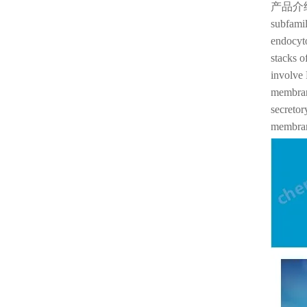
产品介
subfamil
endocyto
stacks o
involve 
membrane
secretor
membran