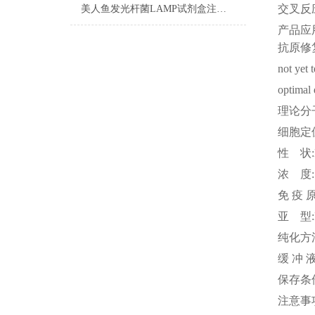
交叉反
美人鱼发光杆菌LAMP试剂盒注意事项
产品应
抗原修
not yet 
optimal 
理论分
细胞定
性
状
浓
度
免
疫
亚
型
纯化方
缓
冲
保存条
注意事