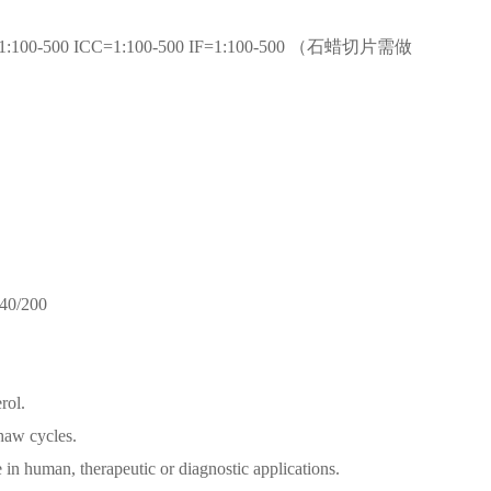
-F=1:100-500 ICC=1:100-500 IF=1:100-500 （石蜡切片需做
140/200
rol.
thaw cycles.
e in human, therapeutic or diagnostic applications.