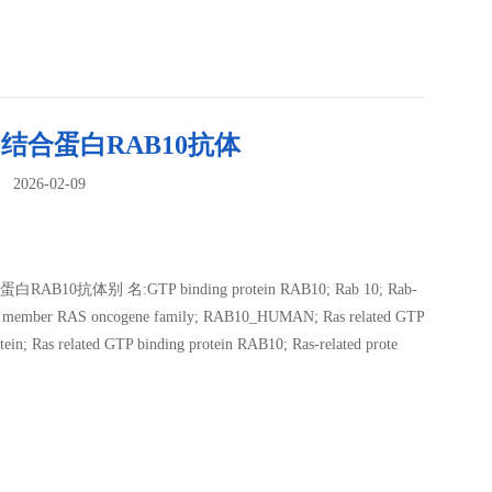
结合蛋白RAB10抗体
026-02-09
：
AB10抗体别 名:GTP binding protein RAB10; Rab 10; Rab-
 member RAS oncogene family; RAB10_HUMAN; Ras related GTP
tein; Ras related GTP binding protein RAB10; Ras-related prote