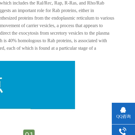
s, which includes the Ral/Rec, Rap, R-Ras, and Rho/Rab
sts an important role for Rab proteins, either in
ynthesized proteins from the endoplasmic reticulum to various
 movement of carrier vesicles, a process that appears to
direct the exocytosis from secretory vesicles to the plasma
ch is 40% homologous to Rab proteins, is associated with
d, each of which is found at a particular stage of a
QQ咨询