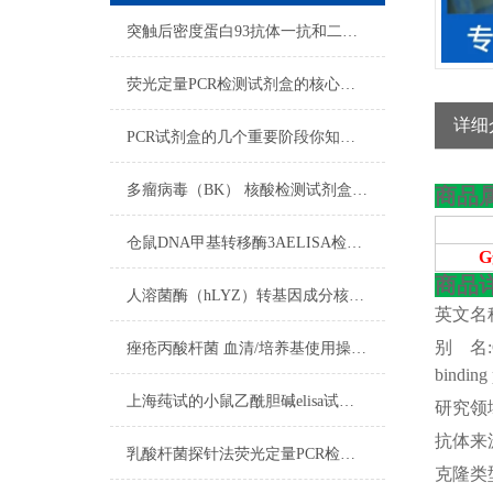
突触后密度蛋白93抗体一抗和二抗的区别
荧光定量PCR检测试剂盒的核心在于“实时”与“定量”
详细
PCR试剂盒的几个重要阶段你知道吗？
多瘤病毒（BK） 核酸检测试剂盒（PCR-荧光探针法）反应流程常规程序
商品
仓鼠DNA甲基转移酶3AELISA检测试剂盒​使用注意说明
商品
人溶菌酶（hLYZ）转基因成分核酸检测试剂盒​的试剂准备
英文名
别
名
痤疮丙酸杆菌 血清/培养基使用操作方法
binding 
上海莼试的小鼠乙酰胆碱elisa试剂盒是您科研试剂领域中的可信伙伴
研究领
抗体来
乳酸杆菌探针法荧光定量PCR检测试剂盒使用方法
克隆类