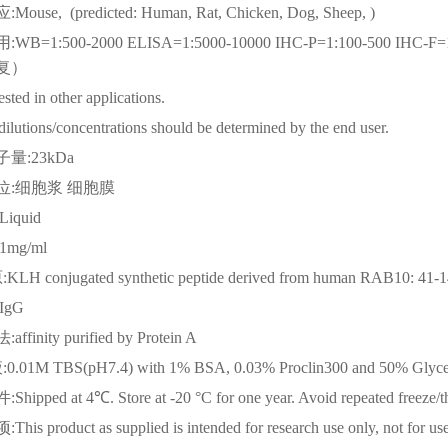
应
:Mouse, (predicted: Human, Rat, Chicken, Dog, Sheep, )
用
:WB=1:500-2000 ELISA=1:5000-10000 IHC-P=1:100-500 IHC
复）
tested in other applications.
dilutions/concentrations should be determined by the end user.
子量
:23kDa
位
:细胞浆 细胞膜
:Liquid
:1mg/ml
原
:KLH conjugated synthetic peptide derived from human RAB10: 41-
:IgG
法
:affinity purified by Protein A
液
:0.01M TBS(pH7.4) with 1% BSA, 0.03% Proclin300 and 50% Glyce
件
:Shipped at 4℃. Store at -20 °C for one year. Avoid repeated freeze/
项
:This product as supplied is intended for research use only, not for us