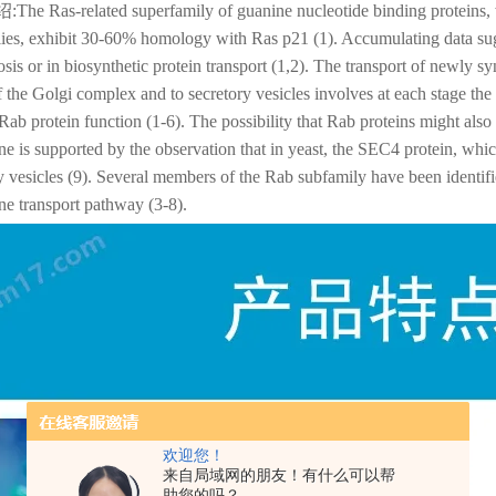
绍
:The Ras-related superfamily of guanine nucleotide binding protein
ies, exhibit 30-60% homology with Ras p21 (1). Accumulating data sugge
sis or in biosynthetic protein transport (1,2). The transport of newly s
f the Golgi complex and to secretory vesicles involves at each stage the
Rab protein function (1-6). The possibility that Rab proteins might also 
 is supported by the observation that in yeast, the SEC4 protein, whi
y vesicles (9). Several members of the Rab subfamily have been identifie
e transport pathway (3-8).
欢迎您！
来自局域网的朋友！有什么可以帮
助您的吗？