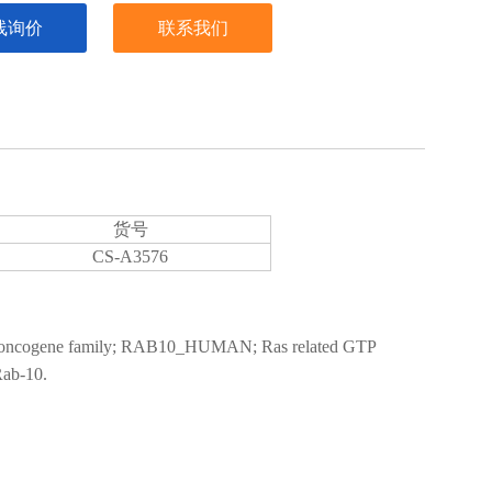
线询价
联系我们
货号
CS-A3576
 oncogene family; RAB10_HUMAN; Ras related GTP
Rab-10.