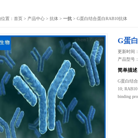
的位置：
首页
>
产品中心
>
抗体
>
一抗
> G蛋白结合蛋白RAB10抗体
G蛋白
更新时间： 2
产品型号
简单描述
G蛋白结合蛋白R
10; RAB10
binding pro