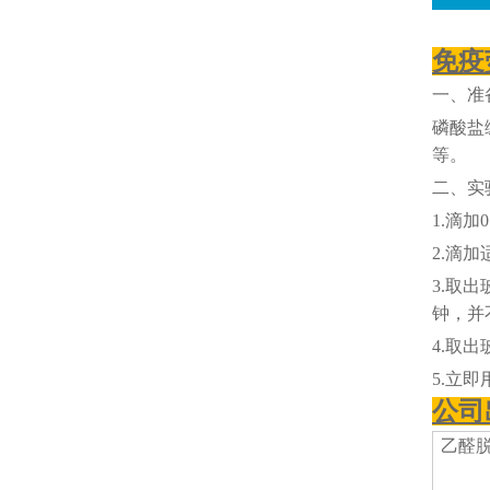
免疫
一、准
磷酸盐
等。
二、实
1.滴加
2.滴
3.取出
钟，并
4.取
5.立
公司
乙醛