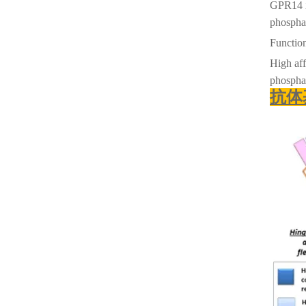
GPR14 is
phospha
Functio
High aff
phosphat
抗体