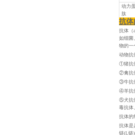
动力
肽
抗体
抗体（
如细菌
物的一
动物抗
①猪抗
②禽抗
③牛抗
④羊抗
⑤犬抗
毒抗体
抗体的
抗体是
链(L