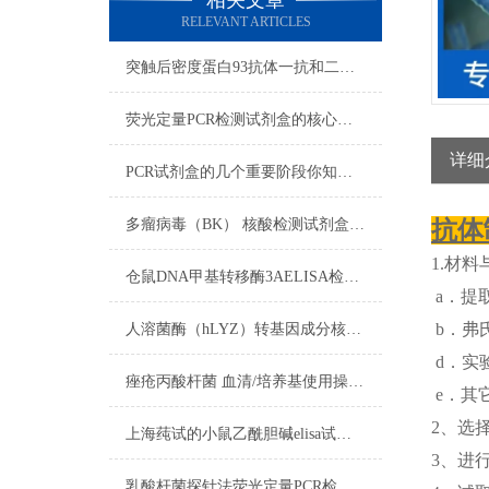
相关文章
RELEVANT ARTICLES
突触后密度蛋白93抗体一抗和二抗的区别
荧光定量PCR检测试剂盒的核心在于“实时”与“定量”
详细
PCR试剂盒的几个重要阶段你知道吗？
多瘤病毒（BK） 核酸检测试剂盒（PCR-荧光探针法）反应流程常规程序
抗体
1.材料
仓鼠DNA甲基转移酶3AELISA检测试剂盒​使用注意说明
a．提取
b．弗
人溶菌酶（hLYZ）转基因成分核酸检测试剂盒​的试剂准备
d．实
痤疮丙酸杆菌 血清/培养基使用操作方法
e．其
2、选
上海莼试的小鼠乙酰胆碱elisa试剂盒是您科研试剂领域中的可信伙伴
3、进
乳酸杆菌探针法荧光定量PCR检测试剂盒使用方法