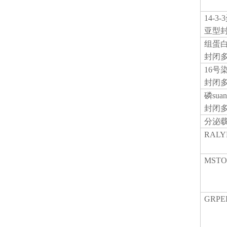
14-3-3
亚型
组蛋
封闭
16号
封闭
磷
su
封闭
分泌
RAL
MST
GRP