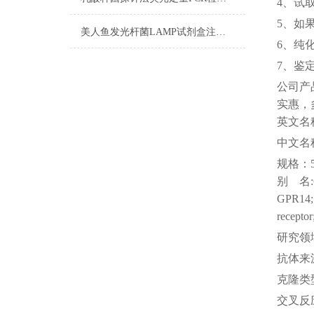
4、试
5、如
美人鱼发光杆菌LAMP试剂盒注意事项
6、纯
7、鉴
公司
产
实惠，
英文名
中文名
规格：
别
名
GPR14; U
recept
研究领
抗体来
克隆类
交叉反