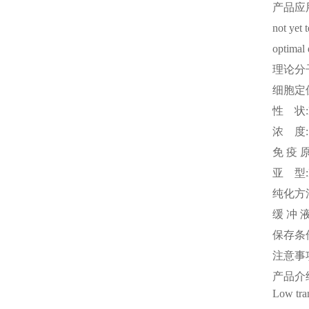
产品应
not yet 
optimal 
理论分
细胞定
性
状
浓
度
免
疫
亚
型
纯化方
缓
冲
保存条
注意事
产品介
Low tran