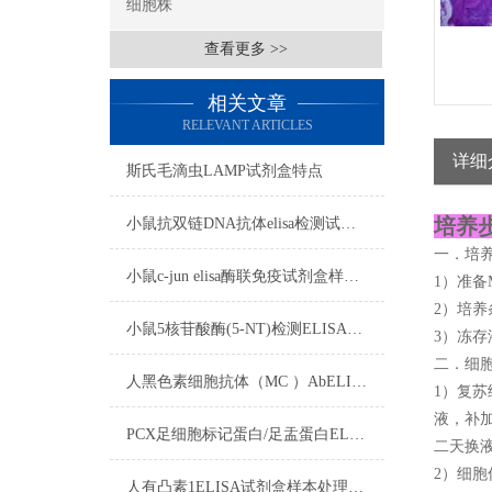
细胞株
查看更多 >>
相关文章
RELEVANT ARTICLES
详细
斯氏毛滴虫LAMP试剂盒特点
培养步
小鼠抗双链DNA抗体elisa检测试剂盒注意事项
一．培
小鼠c-jun elisa酶联免疫试剂盒样本处理及要求
1）准备M
2）培养
小鼠5核苷酸酶(5-NT)检测ELISA试剂盒洗涤方法
3）冻存
二．细
人黑色素细胞抗体（MC ）AbELISA试剂盒注意事项
1）复苏
液，补加
PCX足细胞标记蛋白/足盂蛋白ELISA试剂盒操作步骤
二天换
2）细胞
人有凸素1ELISA试剂盒样本处理及要求