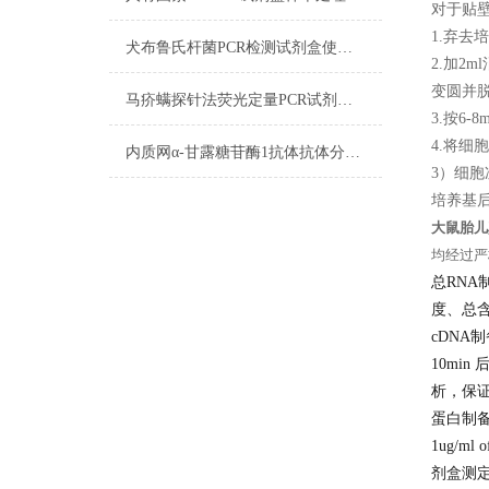
对于贴
1.弃去
犬布鲁氏杆菌PCR检测试剂盒使用方法
2.加2
变圆并
马疥螨探针法荧光定量PCR试剂盒实验注意事项
3.按6
4.将细
内质网α-甘露糖苷酶1抗体抗体分子标记技术
3）细
培养基后
大鼠胎儿
均经过严
总RNA
度、总
cDNA
10min
析，保
蛋白制
1ug/ml
剂盒测定蛋白