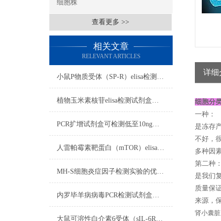
细胞株
查看更多 >>
相关文章
RELEVANT ARTICLES
详细
​小鼠P物质受体（SP-R）elisa检测试剂盒样本处理及要求
植物玉米素核苷elisa检测试剂盒​操作流程
细胞分
一种：
PCR扩增试剂盒可检测低至10ng的人基因组DNA
是冻存
不好，
人雷帕霉素靶蛋白（mTOR）elisa试剂盒样本实验前准备
多种因素
第二种
MH-S细胞炎症因子检测实验的优化策略
是我们复
质量保证
内罗毕羊病病毒PCR检测试剂盒反应五要素
来源，保
肾小囊脏
大鼠可溶性白介素6受体（sIL-6R）elisa试剂盒样本处理及要求