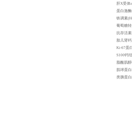
肝X受体
蛋白激酶C
铁调素(
葡萄糖转
抗存活素抗
胎儿肾钙
Ki-67
S100钙
脂酰肌醇
肌球蛋白轻
类胰蛋白