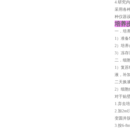
4.研究
采用各
种仪器
培养步
一．培
1）准备M
2）培养
3）冻存
二．细
1）复苏
液，补加
二天换
2）细胞
对于贴
1.弃去
2.加2
变圆并
3.按6