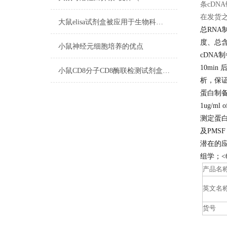
条cDN
在发货
大鼠elisa试剂盒被应用于生物科学研究和临床诊断中
总RNA
度、总
小鼠神经元细胞培养的优点
cDNA
10min
小鼠CD8分子CD8酶联检测试剂盒标本要求
析，保
蛋白制
1ug/ml
测定蛋白浓度
及PMS
潜在的
组学；<
产品名
英文名
货号