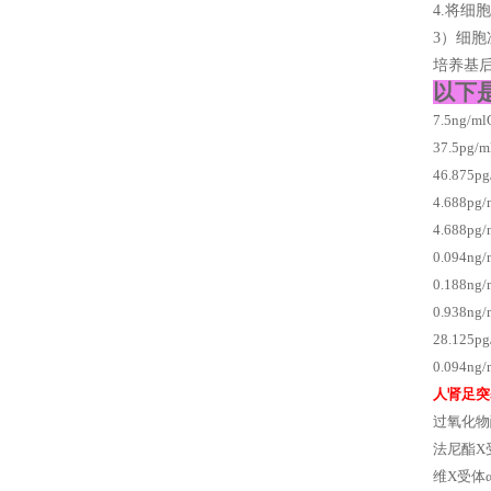
4.将细
3）细
培养基后
以下
7.5ng
37.5p
46.875
4.688
4.688p
0.094
0.188n
0.938n
28.125
0.094n
人肾足突
过氧化物酶
法尼酯X受
维X受体