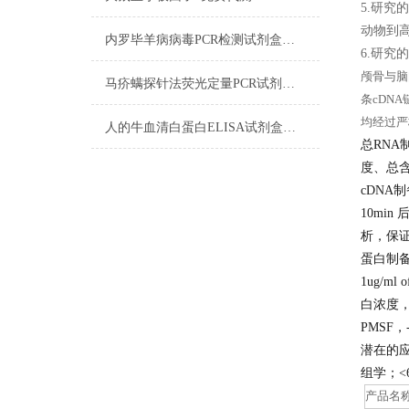
5.研
动物到
内罗毕羊病病毒PCR检测试剂盒反应五要素
6.研
颅骨与脑
马疥螨探针法荧光定量PCR试剂盒实验注意事项
条cDN
均经过严
人的牛血清白蛋白ELISA试剂盒液体类标本收集流程
总RNA
度、总
cDNA
10min
析，保
蛋白制
1ug/ml
白浓度，组织
PMSF，
潜在的
组学；<
产品名