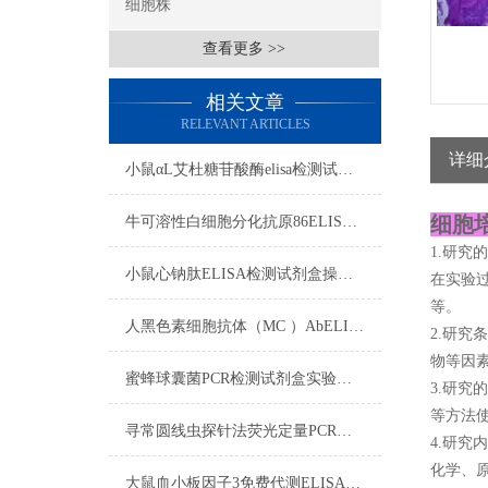
细胞株
查看更多 >>
相关文章
RELEVANT ARTICLES
详细
小鼠αL艾杜糖苷酸酶elisa检测试剂盒​注意事项
细胞
牛可溶性白细胞分化抗原86ELISA试剂盒 样本处理
1.研究
小鼠心钠肽ELISA检测试剂盒操作步骤
在实验
等。
人黑色素细胞抗体（MC ）AbELISA试剂盒注意事项
2.研
物等因
蜜蜂球囊菌PCR检测试剂盒实验操作步骤详述
3.研
等方法
寻常圆线虫探针法荧光定量PCR试剂盒实验步骤
4.研
化学、
大鼠血小板因子3免费代测ELISA试剂盒样品收集、处理及保存