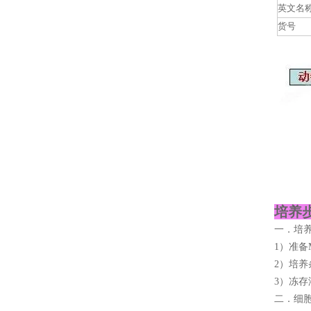
英文名
货号
培养步
一．培
1）准备M
2）培养
3）冻存
二．细