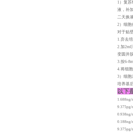
1）复苏
液，补加
二天换
2）细胞
对于贴
1.弃去
2.加2
变圆并
3.按6
4.将细
3）细
培养基后
以下
1.688
9.375
0.938n
0.188n
9.375p