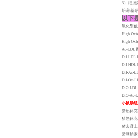
3）细
培养基后
以下
氧化型低
High 
High 
Ac-LD
DiI-L
DiI-H
DiI-A
DiI-O
DiO-L
DiO-A
小鼠肠组
猪热休克蛋
猪热休克蛋白
猪去肾上腺素
猪脑钠素el