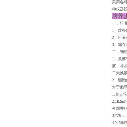
采用各
种仪器
培养步
一．培
1）准备M
2）培养
3）冻存
二．细
1）复苏
液，补加
二天换
2）细胞
对于贴
1.弃去
2.加2
变圆并
3.按6
4.将细