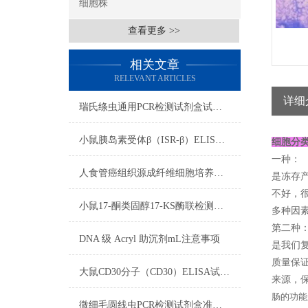
细胞株
查看更多 >>
相关文章
RELEVANT ARTICLES
详细
瑞氏绦虫通用PCR检测试剂盒试剂准备步骤
小鼠胰岛素受体β（ISR-β）ELISA免费代测试剂盒实验操作技巧
细胞分
一种：
人食管癌组织源成纤维细胞培养步骤
是冻存
不好，
小鼠17-酮类固醇17-KS酶联检测试剂盒测定步骤
多种因素
第二种
DNA 级 Acryl 助沉剂mL注意事项
是我们复
质量保证
大鼠CD30分子（CD30）ELISA试剂盒标本要求
来源，保
肠的功能
微细毛圆线虫PCR检测试剂盒准备试剂与收集血样