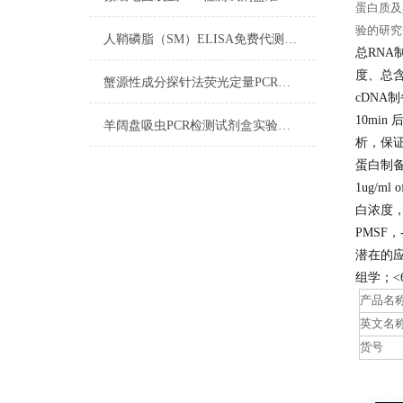
蛋白质及
验的研究
人鞘磷脂（SM）ELISA免费代测试剂盒​注意事项
总RNA
度、总
蟹源性成分探针法荧光定量PCR试剂盒实验注意事项
cDNA
10min
羊阔盘吸虫PCR检测试剂盒实验注意事项
析，保
蛋白制
1ug/ml
白浓度，组织
PMSF，
潜在的
组学；<
产品名
英文名
货号