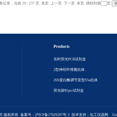
 条记录，当前 59 / 237 页
首页
上一页
下一页
末页
跳转到第
页
Products
实时荧光PCR试剂盒
2型神经纤维瘤抗体
26S蛋白酶调节亚型S5a抗体
荧光探针pcr试剂盒
公司 版权所有 备案号：
沪ICP备17029297号-3
技术支持：
化工仪器网
Go