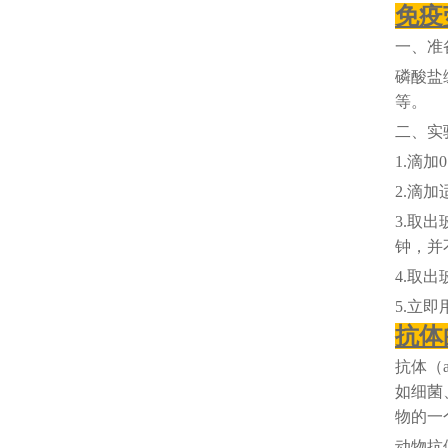
免疫
一、准
磷酸盐
等。
二、实
1.滴加
2.滴
3.取出
钟，并
4.取
5.立
抗体
抗体（
如细菌
物的一
动物抗