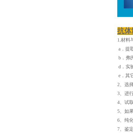
抗体
1.材料
a．提取
b．弗
d．实
e．其
2、选
3、进
4、试
5、如
6、纯
7、鉴