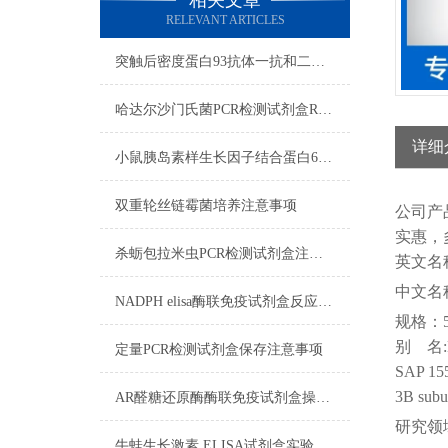
相关文章
RELEVANT ARTICLES
突触后密度蛋白93抗体一抗和二抗的区别
哈达尔沙门氏菌PCR检测试剂盒RNA质量检测
详细
小鼠胰岛素样生长因子结合蛋白6ELISA试剂盒注意事项
双重轮丝链霉菌培养​注意事项
公司
产
实惠，
杀蛎包拉米虫PCR检测试剂盒注意事项
英文名
中文名
NADPH elisa酶联免疫试剂盒反应步骤
规格：
别
名
定量PCR检测试剂盒保存注意事项
SAP 155
3B sub
AR醛糖还原酶酶联免疫试剂盒操作步骤
研究领
牛蛙生长激素 ELISA试剂盒实验操作注意事项