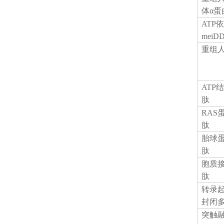
体α蛋
ATP
mei
重组
ATP
肽
RAS
肽
胎球
肽
胞质
肽
转录
封闭
突触