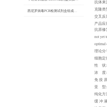
抗体来
克隆类
西尼罗病毒PCR检测试剂盒组成及试剂配制
交叉反
产品应
抗原修
not yet 
optimal 
理论分
细胞定
性
状
浓
度
免
疫
亚
型
纯化方
缓
冲