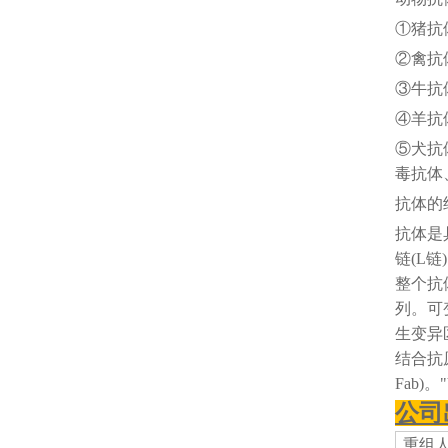
①猪抗
②禽抗
③牛抗
④羊抗
⑤犬抗
毒抗体
抗体的
抗体是
链(L
整个抗
列。可
生变异
结合抗原
Fab)。
公司
重组