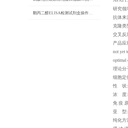
NFAT1.
研究领
鹅丙二醛ELISA检测试剂盒操作步骤
抗体来
克隆类
交叉反
产品应
not yet 
optimal 
理论分
细胞定
性
状
浓
度
免
疫
亚
型
纯化方