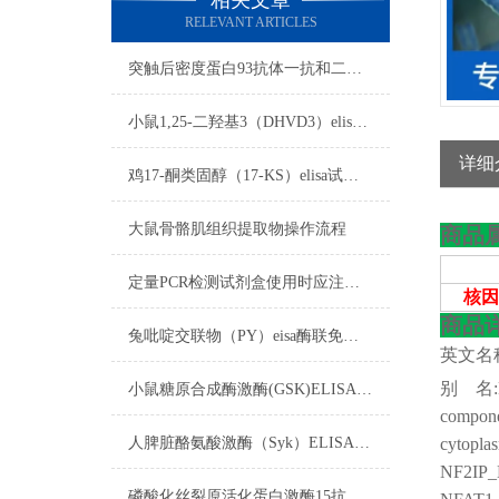
相关文章
RELEVANT ARTICLES
突触后密度蛋白93抗体一抗和二抗的区别
小鼠1,25-二羟基3（DHVD3）elisa试剂盒注意事项
详细
鸡17-酮类固醇（17-KS）elisa试剂盒操作步骤
大鼠骨骼肌组织提取物操作流程
商品
定量PCR检测试剂盒使用时应注意以下方面
核因
商品
兔吡啶交联物（PY）eisa酶联免疫试剂盒实验禁忌
英文名
别
名
小鼠糖原合成酶激酶(GSK)ELISA试剂盒标本的采集与保存
compone
人脾脏酪氨酸激酶（Syk）ELISA免费代测试剂盒​标本要求
cytoplas
NF2IP_HU
磷酸化丝裂原活化蛋白激酶15抗体​制备过程