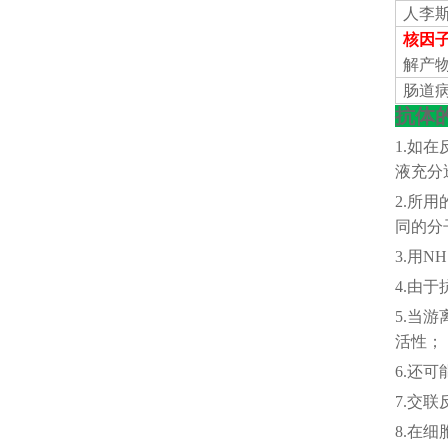
人李
核因
解产物(
肠道
抗体
1.如在
液充分
2.所
同的分
3.用
4.由于
5.当
活性；
6.还
7.交
8.在