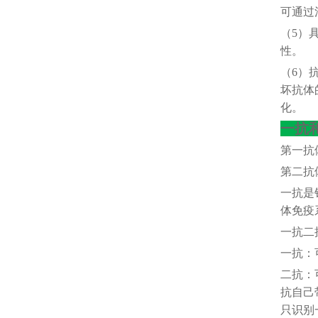
可通过
（
5）
性。
（
6）
坏抗体
化。
一抗
第一抗
第二抗
一抗是
体免疫
一抗二
一抗：
二抗：
抗自己
只识别