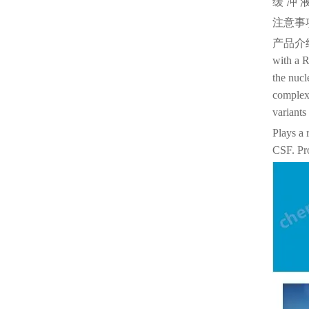
缓
冲
注意事
产品介
with a 
the nucl
complex.
variants
Plays a 
CSF. Pr