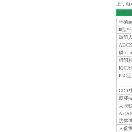
上，就
公司
环磷
Ⅲ型
重组
ADC
磷
su
组织
IQC
P5C
CD9
癌胚
人膜
A2(A
抗体试
人促