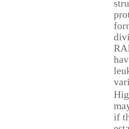
str
pro
for
div
RAR
hav
leu
var
Hig
may
if 
est