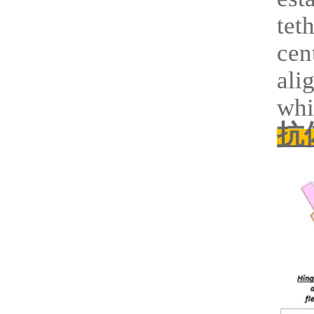
tet
cen
ali
whi
抗