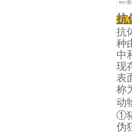
myc
抗
抗
种
中
现
表
称
动
①
伪