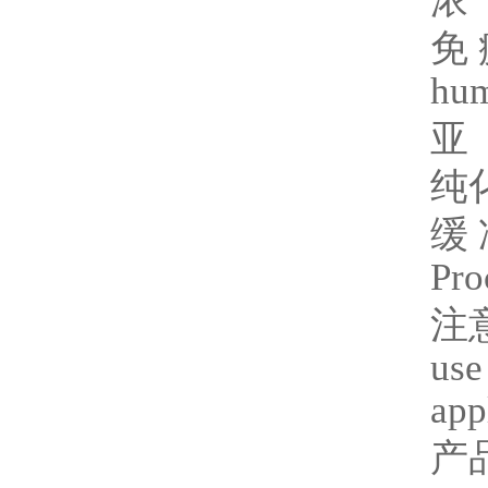
浓
免
hu
亚
纯
缓
Pro
注
use
app
产