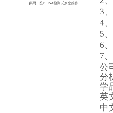
2
鹅丙二醛ELISA检测试剂盒操作步骤
3
4
5
6
7
公
分
学
英
中