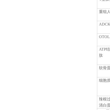
重组
ADC
OTO
ATP
肽
软骨
细胞
辣根
清白