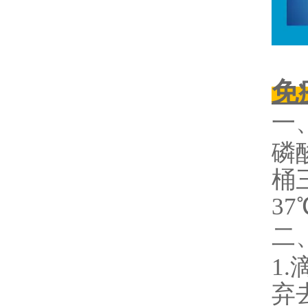
免
一
磷
桶
3
二
1.
弃