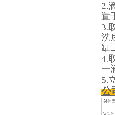
2
置
3.
洗后
缸
4
一
5
公
补体
Ⅴ型