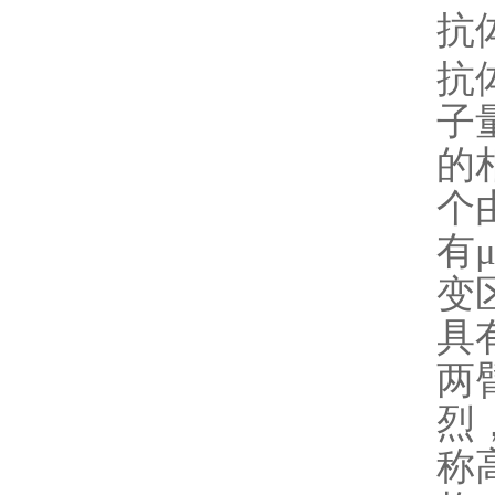
抗
抗
子
的
个
有
变
具
两
烈
称