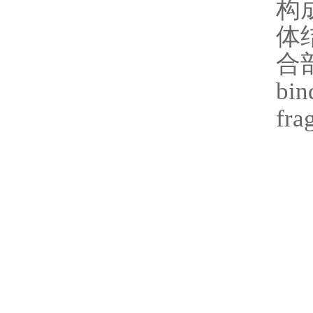
构
体
合
bi
fr