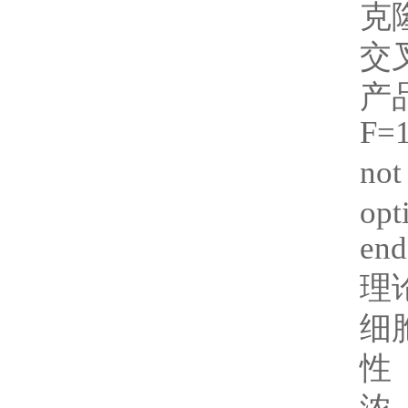
克
交
产
F=
not
opt
end
理
细
性