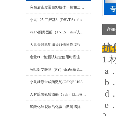
突触后密度蛋白93抗体一抗和二抗的区别
小鼠1,25-二羟基3（DHVD3）elisa试剂盒注意事项
详细
鸡17-酮类固醇（17-KS）elisa试剂盒操作步骤
抗
大鼠骨骼肌组织提取物操作流程
1
定量PCR检测试剂盒使用时应注意以下方面
a
兔吡啶交联物（PY）eisa酶联免疫试剂盒实验禁忌
b
小鼠糖原合成酶激酶(GSK)ELISA试剂盒标本的采集与保存
d
人脾脏酪氨酸激酶（Syk）ELISA免费代测试剂盒​标本要求
e
磷酸化丝裂原活化蛋白激酶15抗体​制备过程