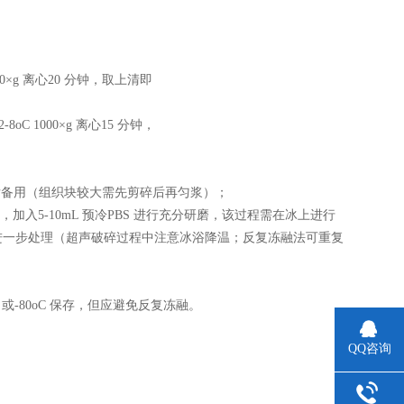
×g 离心20 分钟，取上清即
 1000×g 离心15 分钟，
液，称重后备用（组织块较大需先剪碎后再匀浆）；
入5-10mL 预冷PBS 进行充分研磨，该过程需在冰上进行
进一步处理（超声破碎过程中注意冰浴降温；反复冻融法可重复
 或-80oC 保存，但应避免反复冻融。
QQ咨询