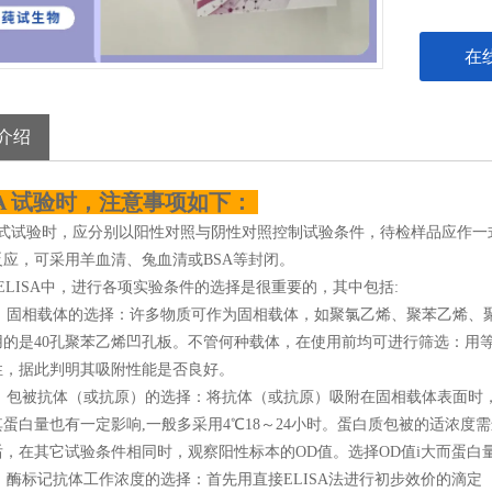
在
介绍
SA 试验时，注意事项如下：
正式试验时，应分别以阳性对照与阴性对照控制试验条件，待检样品应作一
反应，可采用羊血清、兔血清或BSA等封闭。
ELISA中，进行各项实验条件的选择是很重要的，其中包括:
 固相载体的选择：许多物质可作为固相载体，如聚氯乙烯、聚苯乙烯、
用的是40孔聚苯乙烯凹孔板。不管何种载体，在使用前均可进行筛选：用
性，据此判明其吸附性能是否良好。
包被抗体（或抗原）的选择：将抗体（或抗原）吸附在固相载体表面时，要求
蛋白量也有一定影响,一般多采用4℃18～24小时。蛋白质包被的适浓度需进行
，在其它试验条件相同时，观察阳性标本的OD值。选择OD值i大而蛋白量
 酶标记抗体工作浓度的选择：首先用直接ELISA法进行初步效价的滴定