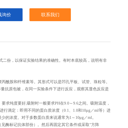
线询价
联系我们
式二份，以保证实验结果的准确性。有时本底较高，说明有非
聚丙酰胺和纤维素等。其形式可以是凹孔平板、试管、珠粒等。
等量抗原包被，在同一实验条件下进行反应，观察其显色反应是
纯度要好,吸附时一般要求PH在9.0～9.6之间。吸附温度，
滴定：即用不同的蛋白质浓度（0.1、1.0和10μg／ml等）进
少的浓度。对于多数蛋白质来说通常为1～10μg／ml。
（见酶标记抗体部份）。然后再固定其它条件或采取“方阵