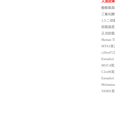
人混合淋
酸酯载脂
三氟化醚
1,3-二
烷载脂蛋
正戊烷载脂蛋白
Human TN
MTA1
c20or
Estradi
MUC4
C2orf
Estradi
Melam
VASH1