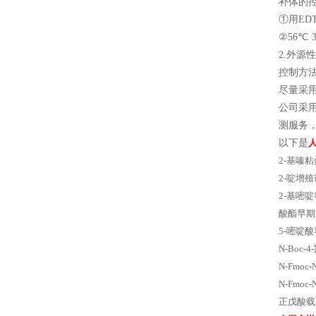
补体的
①用ED
②56℃ 
2.外
控制方
尽量采
公司采
测服务，
以下是
2-基嗪
2-啶增
2-基嘧
酸酯早期
5-嘧啶
N-Boc
N-Fmo
N-Fmo
正戊酸载