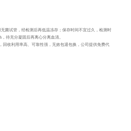
用无菌试管，经检测后再低温冻存；保存时间不宜过久，检测时
 h，待充分凝固后再离心分离血清。
，回收利用率高、可靠性强，无效包退包换，公司提供免费代