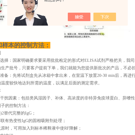
和样本的控制方法：
剂
的选择：国家明确要求要采用批批检定的形式对ELISA试剂严格把关，我
的生产批号，只要客户提前下单，我们就能为您提供新批次的产品，不必
的准备：先将试剂盒先从冰箱中拿出来，在室温下放置20-30 min后，
的温度较快地达到所需的温度，以满足后面的测定需求。
本
源性干扰因素：包括类风湿因子、补体、高浓度的非特异免疫球蛋白、异嗜
因子的控制方法：
b)2替代完整的IgG；
联有热变性IgG的固相吸附剂处理；
抗原时，可用加入到标本稀释液中使RF降解；