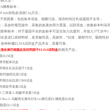
控制方法：
TA稀释标本；
30 min加热血清使C1q灭活；
源性干扰因素：包括标本溶血、细菌污染、保存时间过长或凝固不全等；
法：采血时规范操作，采集的血液勿用力震荡，以防溶血；收集标本时采
用新鲜标本；对于凝固不全的血标本可适当加入抗凝剂，并放入37℃水中1
用全是进口原材料研，发灵敏性高，高效性，*抗体，吸附均匀、吸附性好
各种种属ELISA试剂盒产品齐全，质量可靠。
人混合淋巴细胞反应封闭因子ELISA试剂盒
的相关产品：
粘蛋白2试盒
殖诱导配体试盒
啶早期生长反应因子1试盒
前列腺癌抗原2试盒
酸早期活化抗原CD69试盒
-4-羟基啶早老素2试盒
c-N'-三苯基-L-组酸早老素1试盒
c-N'-Boc-L-鸟酸再生胰岛衍生1α/胰石蛋白/胰线蛋白试盒
脂蛋白L1试盒