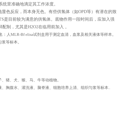
验系统里准确地滴定其工作浓度。
显色反应，而本身无色。有些供氢体（如OPD等）有潜在的致
TS是目前较为满意的供氢体。底物作用一段时间后，应加入强
配制，尤其是H2O2在临用前加入 。
t产品别名：人MLR-Bf elisa试剂盒用于测定血清，血浆及相关液体等样本。
匀浆等标本。
子、猪、犬、猴、马、牛等动植物。
、胸腹水、灌洗液、脑脊液、细胞培养上清、组织匀浆等标本..