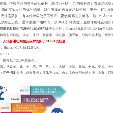
包被物、待检样品的参考品及酶标记抗体分别为不同的稀释度）在正式实
 酶的底物及供氢体的选择：对供氢体的选择要求是价廉、安全、有明显地
，应注意防护。有条件者应使用不致癌、灵敏度高的供氢体，如TMB和AB
以终止反应。通常底物作用时间，以10-30分钟为宜。底物使用液必须新鲜
巴细胞反应封闭因子ELISA试剂盒
英文名称：Human MLR-Bf ELISA Ki
检测包括血清、血浆、尿液、胸腹水、灌洗液、脑脊液、细胞培养上清、组织
：
人混合淋巴细胞反应封闭因子ELISA试剂盒
Human MLR-Bf ELISA Kit
T/96T
：酶标板,试剂,标准品等。
属：马铃薯、鹿、羊、鸡、鸭、鱼、人、大鼠、小鼠、豚鼠、仓鼠、裸鼠、兔
：用于测定血清，血浆及相关液体等样本。例如适合检测包括血清、血浆、尿液