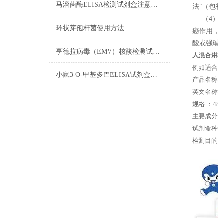
马溶菌酶ELISA检测试剂盒注意事项
法”（
（4）
环状芽孢杆菌使用方法
癌作用
酸或强碱
亨德拉病毒（EMV）核酸检测试剂盒反应五要素
人混合淋
例如适合
小鼠3-O-甲基多巴ELISA试剂盒标本的采集与保存
产品名称
英文名称： 
规格 ：48
主要成分
试剂盒种
检测目的