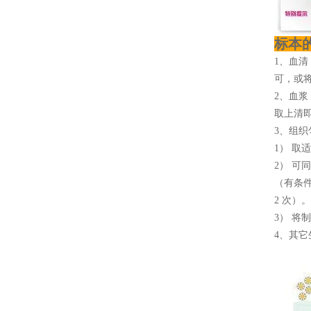
标本
1、血清
可，或将
2、血浆
取上清即
3、组织
1） 取
2） 可
（有条
2 次）。
3） 将
4、其它