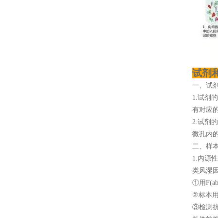
试剂
一、试
1.试剂
有对应
2.试剂
微孔内
二、样
1.内
类风湿
①用F(a
②标本用
③检测