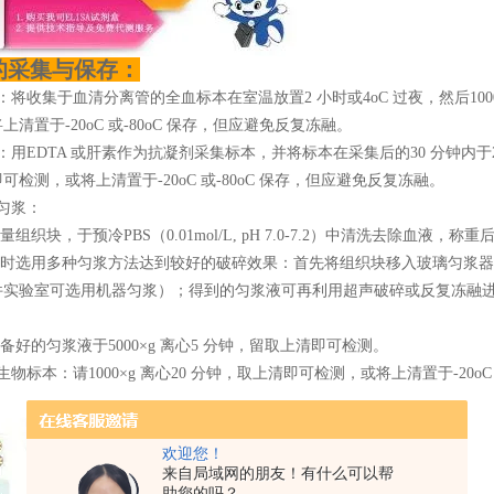
的采集与保存：
：将收集于血清分离管的全血标本在室温放置2 小时或4oC 过夜，然后1000
上清置于-20oC 或-80oC 保存，但应避免反复冻融。
：用EDTA 或肝素作为抗凝剂采集标本，并将标本在采集后的30 分钟内于2-8oC
可检测，或将上清置于-20oC 或-80oC 保存，但应避免反复冻融。
匀浆：
适量组织块，于预冷PBS（0.01mol/L, pH 7.0-7.2）中清洗去除血
同时选用多种匀浆方法达到较好的破碎效果：首先将组织块移入玻璃匀浆器，加
件实验室可选用机器匀浆）；得到的匀浆液可再利用超声破碎或反复冻融
制备好的匀浆液于5000×g 离心5 分钟，留取上清即可检测。
生物标本：请1000×g 离心20 分钟，取上清即可检测，或将上清置于-20oC
欢迎您！
来自局域网的朋友！有什么可以帮
助您的吗？