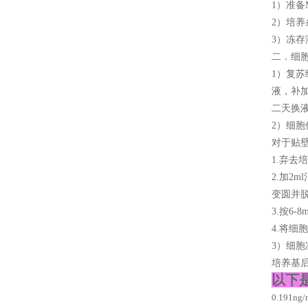
1）准备M
2）培养
3）冻存
二．细
1）复苏
液，补加
二天换
2）细胞
对于贴
1.弃去
2.加2
变圆并
3.按6
4.将细
3）细
培养基后
以下
0.191