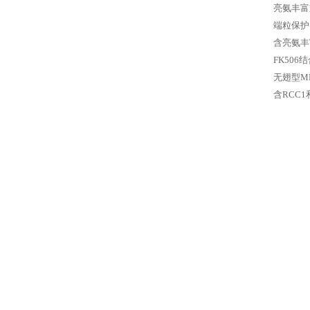
亮氨丰富重
端粒保护
含亮氨丰
FK506
无翅型M
含RCC1