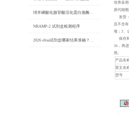
培养采用
原代细胞
绵羊磷酸化腺苷酸活化蛋白激酶（AMPK）elisa试剂盒标本要求
发货：客
且不含有
NRAMP-2 试剂盒​检测程序
项；3、
保存和应
2026 elisa试剂盒哪家结果准确？实测稳定性对比
3h，再
用。
产品名
英文名
货号