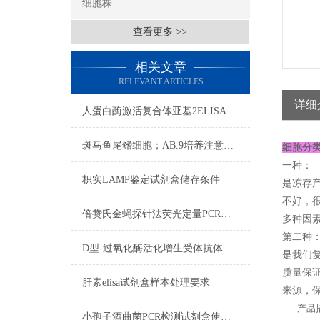
细胞株
查看更多 >>
相关文章
RELEVANT ARTICLES
详细
人蛋白酶激活复合体亚基2ELISA试剂盒注意事项
斑马鱼尾鳍细胞；AB.9​培养注意事项
细胞分
一种：
枳实LAMP鉴定试剂盒​储存条件
是冻存
不好，
倍赞氏金蝇探针法荧光定量PCR检测试剂盒使用步骤
多种因素
第二种
D型-过氧化酶活化增生受体抗体​技术的实验步骤
是我们复
质量保证
肝素elisa试剂盒样本处理要求
来源，保
产品描
小孢子酒曲菌PCR检测试剂盒使用步骤