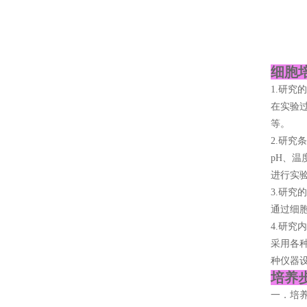
细胞
1.研究
在实验
等。
2.研究
pH、
进行实
3.研究
通过细
4.研究
采用各
种仪器
培养步
一．培