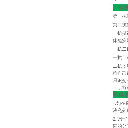
一抗
第一抗
第二抗
一抗是
体免疫
一抗二
一抗：
二抗：
抗自己
只识别
上，就
抗体
1.如在
液充分
2.所
同的分