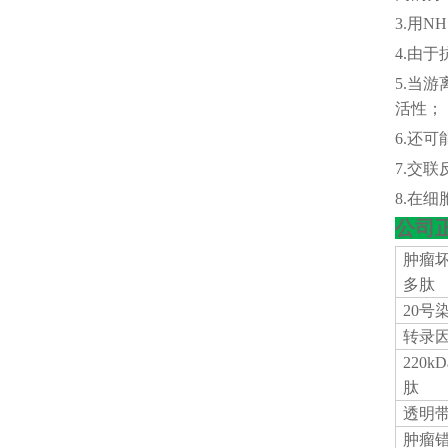
3.用
4.由于
5.当
活性；
6.还
7.交
8.在
公司
肿瘤
多肽
20号
转录
220
肽
透明
肿瘤