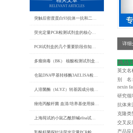
相关文章
RELEVANT ARTICLES
突触后密度蛋白93抗体一抗和二抗的区别
荧光定量PCR检测试剂盒的核心在于“实时”与“定量”
详细
PCR试剂盒的几个重要阶段你知道吗？
多瘤病毒（BK） 核酸检测试剂盒（PCR-荧光探针法）反应流程常规程序
商品
英文名
仓鼠DNA甲基转移酶3AELISA检测试剂盒​使用注意说明
别
名
nexin f
人溶菌酶（hLYZ）转基因成分核酸检测试剂盒​的试剂准备
研究领
痤疮丙酸杆菌 血清/培养基使用操作方法
抗体来
克隆类
上海莼试的小鼠乙酰胆碱elisa试剂盒是您科研试剂领域中的可信伙伴
交叉反
产品应
乳酸杆菌探针法荧光定量PCR检测试剂盒使用方法