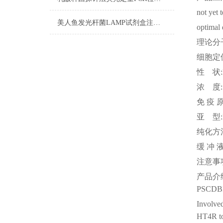
not yet 
美人鱼发光杆菌LAMP试剂盒注意事项
optimal 
理论分
细胞定
性
状
浓
度
免
疫
亚
型
纯化方
缓
冲
注意事
产品介
PSCDBP 
Involved
HT4R to 