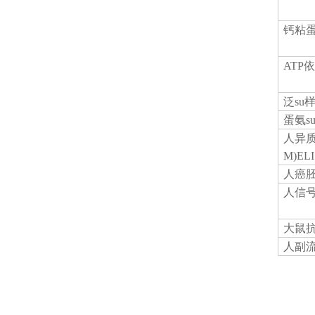
钙粘
ATP
泛
su
蛋氨
s
人异
M)E
人癌
人信
大鼠
人副