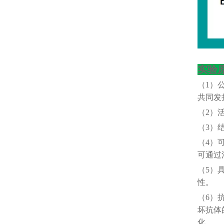
实验
（
1）
共同发
（
2）
（
3）
（
4）
可通过
（
5）
性。
（
6）
坏抗体
化。