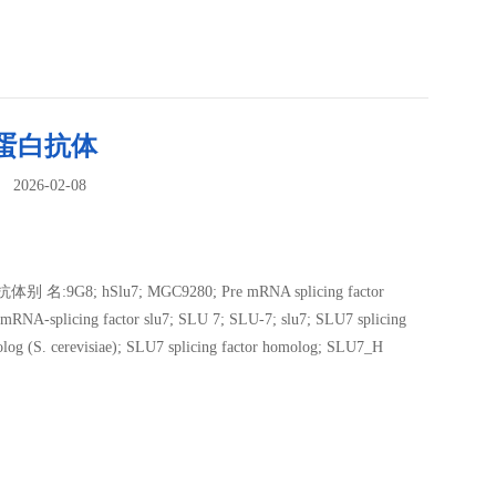
7蛋白抗体
026-02-08
：
 名:9G8; hSlu7; MGC9280; Pre mRNA splicing factor
mRNA-splicing factor slu7; SLU 7; SLU-7; slu7; SLU7 splicing
olog (S. cerevisiae); SLU7 splicing factor homolog; SLU7_H