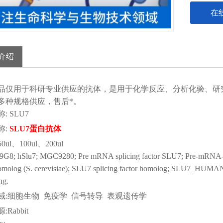
在
介绍
品仅用于科研
专业供应的抗体，是用于化学反应、分析化验、研
多种规格供应，售后*。
称
:
SLU7
称
:
SLU7蛋白抗体
50ul、100ul、200ul
:9G8; hSlu7; MGC9280; Pre mRNA splicing factor SLU7; Pre-mRNA-spl
homolog (S. cerevisiae); SLU7 splicing factor homolog; SLU7_HUMAN; 
ng.
域
:细胞生物 免疫学 信号转导 表观遗传学
源
:Rabbit