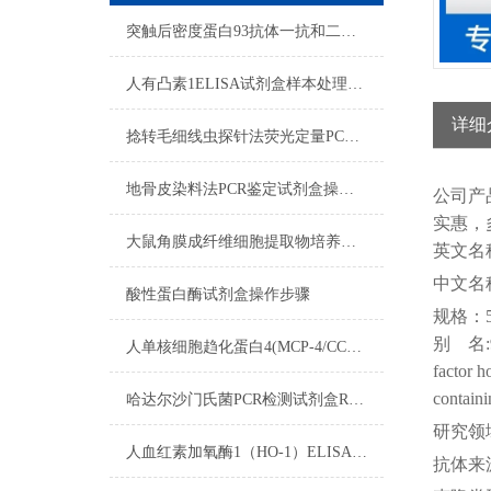
突触后密度蛋白93抗体一抗和二抗的区别
人有凸素1ELISA试剂盒样本处理及要求
详细
捻转毛细线虫探针法荧光定量PCR检测试剂盒检测方法
地骨皮染料法PCR鉴定试剂盒操作流程
公司
产
实惠，
大鼠角膜成纤维细胞提取物培养步骤
英文名
中文名
酸性蛋白酶试剂盒操作步骤
规格：
别
名
人单核细胞趋化蛋白4(MCP-4/CCL13)ELISA试剂盒样本处理及要求
factor 
containi
哈达尔沙门氏菌PCR检测试剂盒RNA质量检测
研究领
人血红素加氧酶1（HO-1）ELISA试剂盒注意事项
抗体来