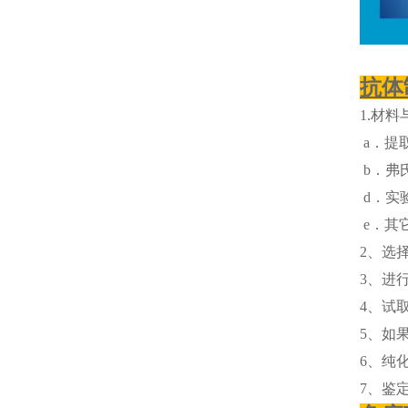
抗体
1.材料
a．提取
b．弗
d．实
e．其
2、选
3、进
4、试
5、如
6、纯
7、鉴