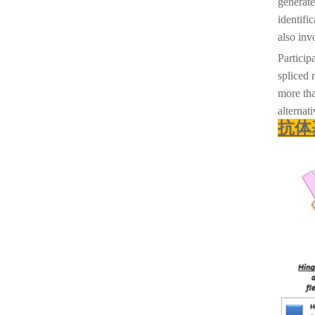
generate
identifi
also inv
Particip
spliced 
more tha
alternat
抗体