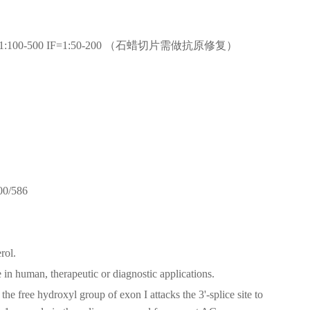
IHC-F=1:100-500 IF=1:50-200 （石蜡切片需做抗原修复）
00/586
rol.
e in human, therapeutic or diagnostic applications.
he free hydroxyl group of exon I attacks the 3'-splice site to