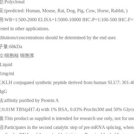
型
:Polyclonal
应
:(predicted: Human, Mouse, Rat, Dog, Pig, Cow, Horse, Rabbit, )
用
:WB=1:500-2000 ELISA=1:5000-10000 IHC-P=1:100-500 
tested in other applications.
dilutions/concentrations should be determined by the end user.
子量
:68kDa
位
:细胞核 细胞浆
:Liquid
:1mg/ml
原
:KLH conjugated synthetic peptide derived from human SLU7: 301-4
:IgG
法
:affinity purified by Protein A
液
:0.01M TBS(pH7.4) with 1% BSA, 0.03% Proclin300 and 50% Glyce
项
:This product as supplied is intended for research use only, not for us
绍
:Participates in the second catalytic step of pre-mRNA splicing, when t