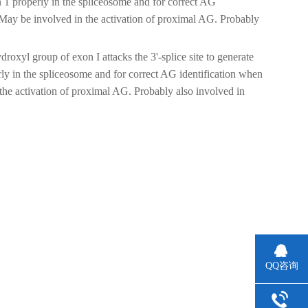
 1 properly in the spliceosome and for correct AG
. May be involved in the activation of proximal AG. Probably
roxyl group of exon I attacks the 3'-splice site to generate
ly in the spliceosome and for correct AG identification when
 the activation of proximal AG. Probably also involved in
QQ咨询