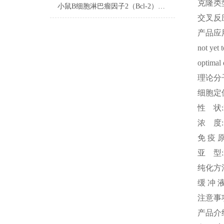
克隆类
小鼠B细胞淋巴瘤因子2（Bcl-2）elisa检测试剂盒​实验通用规则
交叉反
产品应
not yet 
optimal 
理论分
细胞定
性
状
浓
度
免
疫
亚
型
纯化方
缓
冲
注意事
产品介