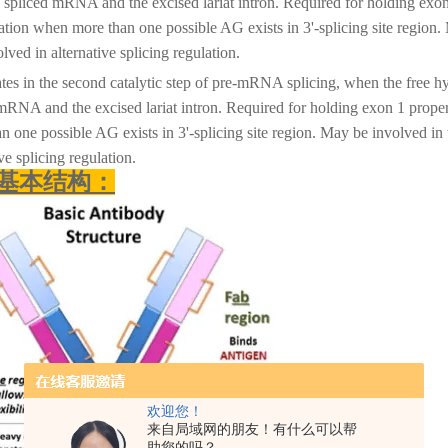
 spliced mRNA and the excised lariat intron. Required for holding exon
cation when more than one possible AG exists in 3'-splicing site region
olved in alternative splicing regulation.
ates in the second catalytic step of pre-mRNA splicing, when the free hyd
mRNA and the excised lariat intron. Required for holding exon 1 proper
n one possible AG exists in 3'-splicing site region. May be involved in
ive splicing regulation.
基本结构：
欢迎您！
来自局域网的朋友！有什么可以帮
助您的吗？