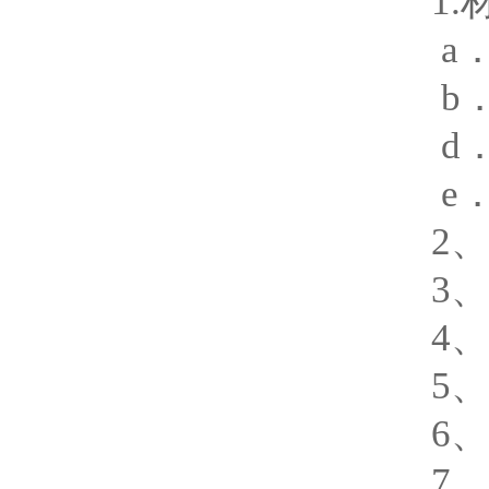
1
a
b
d
e
2
3
4
5
6
7