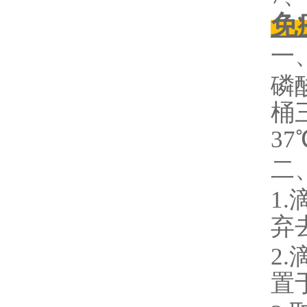
免
一
磷
桶
3
二
1.
弃
2
置