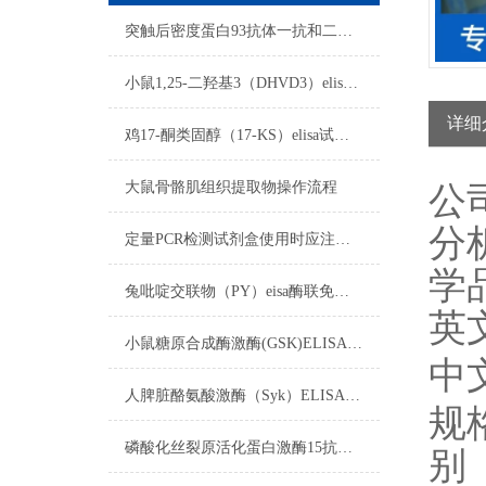
突触后密度蛋白93抗体一抗和二抗的区别
小鼠1,25-二羟基3（DHVD3）elisa试剂盒注意事项
详细
鸡17-酮类固醇（17-KS）elisa试剂盒操作步骤
大鼠骨骼肌组织提取物操作流程
公
分
定量PCR检测试剂盒使用时应注意以下方面
学
兔吡啶交联物（PY）eisa酶联免疫试剂盒实验禁忌
英
小鼠糖原合成酶激酶(GSK)ELISA试剂盒标本的采集与保存
中
人脾脏酪氨酸激酶（Syk）ELISA免费代测试剂盒​标本要求
规
磷酸化丝裂原活化蛋白激酶15抗体​制备过程
别