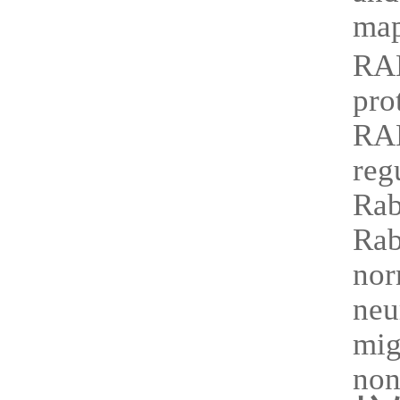
map
RAB
pro
RAB
reg
Rab
Rab
nor
neu
mig
non