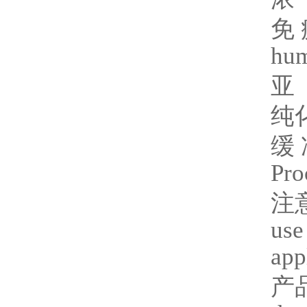
免
hu
亚
纯
缓
Pro
注
use
app
产