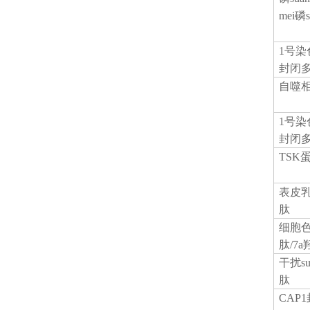
mei磷
1号染
封闭
自噬
1号染
封闭
TSK
表皮
肽
细胞
肽/7
干扰
s
肽
CAP