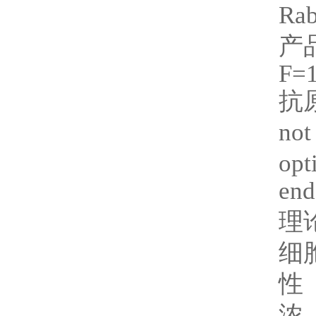
Rab
产
F=
抗
not
opt
end
理
细
性
浓