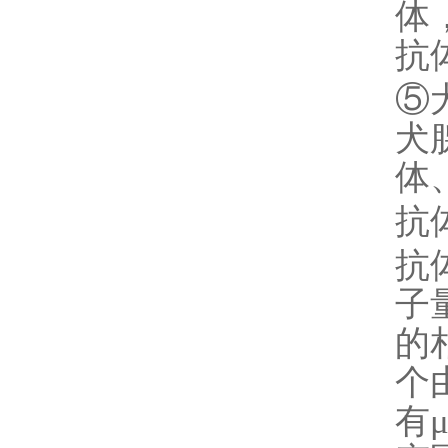
体
抗
⑤
犬
体
抗
抗
子
的
个
有