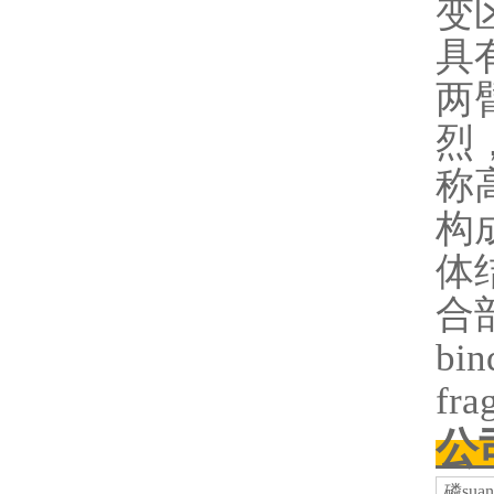
变
具
两
烈
称
构
体
合
bi
fr
公
磷
su