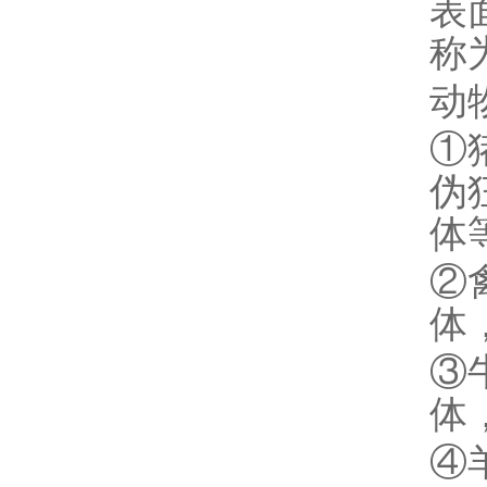
表
称
动
①
伪
体
②
体
③
体
④