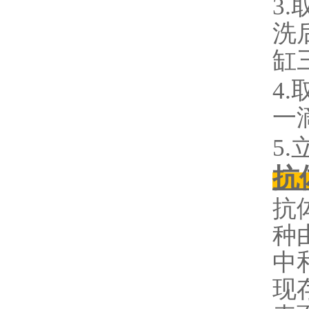
3.
洗后
缸
4
一
5
抗
抗
种
中
现