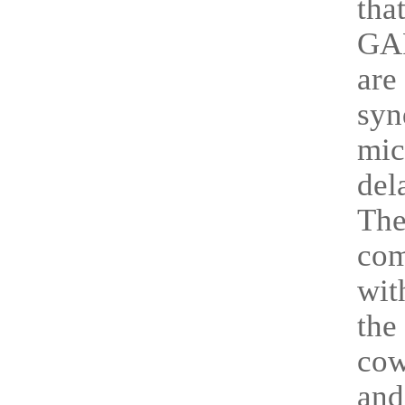
tha
GAP
are
syn
mic
del
The
com
wit
the
cow
and