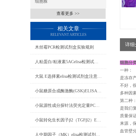
细胞株
查看更多 >>
相关文章
RELEVANT ARTICLES
详细
木丝霉PCR检测试剂盒实验规则
人粘蛋白/粘液素5ACelisa检测试剂盒操作步骤
细胞分
一种：
大鼠 E选择素elisa检测试剂盒注意事项
是冻存
不好，
小鼠糖原合成酶激酶(GSK)ELISA试剂盒标本的采集与保存
多种因素
第二种
小鼠源性成分探针法荧光定量PCR检测试剂盒准备试剂与收集血样
是我们复
质量保证
小鼠转化生长因子β2（TGFβ2）ELISA试剂盒注意事项
来源，保
血管壁
人中期因子（MK）elisa检测试剂盒注意事项