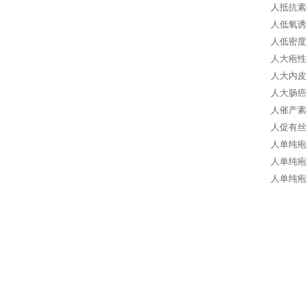
人抵抗素e
人低氧诱导
人低密度
人大疱性
人大内皮
人大肠癌
人催产素
人促有丝分
人单纯疱疹
人单纯疱
人单纯疱