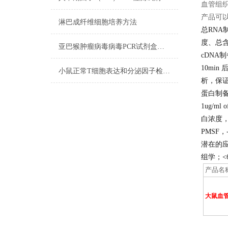
血管组织
产品可
淋巴成纤维细胞培养方法
总RNA
度、总
亚巴猴肿瘤病毒病毒PCR试剂盒实验规则
cDNA
10min
小鼠正常T细胞表达和分泌因子检测试剂盒反应步骤
析，保
蛋白制
1ug/ml
白浓度，组织
PMSF，
潜在的
组学；<
产品名
大鼠血