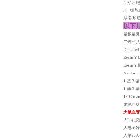
4.将细
3）细
培养基后
以下
基叔基醚 
二钾α1
Dimeth
Eosin
Eosin
Amilor
1-基-3
1-基-3
18-Cr
鬼笔环肽
大鼠血管
人L-乳脱
人电子转
人第八因子