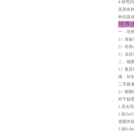
4.研究
采用各
种仪器
培养步
一．培
1）准备M
2）培养
3）冻存
二．细
1）复苏
液，补加
二天换
2）细胞
对于贴
1.弃去
2.加2
变圆并
3.按6